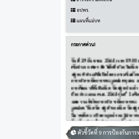
อปพร.
แผนที่แม่บท
วันที่ 29 กันยายน 2564 เวลา 09.00 
กระกาศด่วน!
พันจ่าเอกสาคร สิทธิศักดิ์ ท้องถิ่นจังห
สตูล เข้าร่วมพิธีเปิดโครงการเพิ่มศั
การบริหารจัดการขยะมูลฝอยชุมชน เพ
การพัฒนาที่ยั่งยืนจังหวัดสตูล ประจำ
ปีงบประมาณ พ.ศ. 2564 รุ่นที่ 1 เพื
ผลความสำเร็จการบริหารจัดการขยะ
มูลฝอย "จังหวัดสตูล" ของจังหวัดสตู
มีนายศักระ กปิลกาญจน์ รองผู้ว่าราช
จังหวัดสตูล เป็นประธานฯ ดังกล่าว 
ประชุมบุหงา ชั้น 4 องค์การบริหารส่
จังหวัดสตูล จังหวัดสตูล
ตัวชี้วัดที่ 9 การป้องกันการ